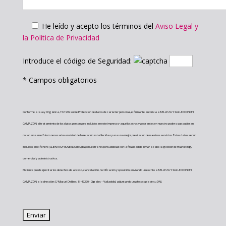
He leído y acepto los términos del
Aviso Legal y
la Política de Privacidad
Introduce el código de Seguridad:
* Campos obligatorios
Conforme a la Ley Orgánica, 15/1999 sobre Protección de datos de carácter personal, el firmante autoriza a BELLEZA Y SALUD CONCHI
CAMAZÓN al tratamiento de los datos personales incluidos en este impreso y aquellos otros ya obrantes en nuestro poder o que pudieran
recabarse en el futuro necesarios en virtud de la relación establecida o para una mejor prestación de nuestros servicios. Estos datos serán
incluidos en el fichero (CLIENTES/PROVEEDORES) bajo nuestra responsabilidad con la finalidad de llevar a cabo la gestión de marketing,
comercial y administrativa.
El cliente puede ejercitar los derechos de acceso, cancelación, rectificación y oposición, enviando un escrito a BELLEZA Y SALUD CONCHI
CAMAZÓN a la dirección: C/ Miguel Delibes, 8 - 47270 - Cigales – Valladolid, adjuntando una fotocopia de su DNI.